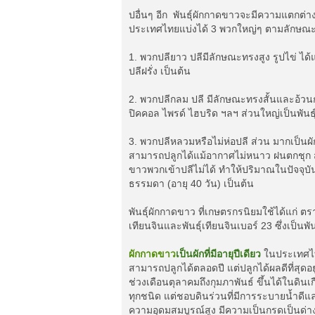
ปอื่นๆ อีก พันธุ์ผักกาดขาวจะมีความแตกต่า
ประเทศไทยแบ่งได้ 3 พวกใหญ่ๆ ตามลักษณ
1. พวกปลียาว ปลีมีลักษณะทรงสูง รูปไข่ ได้
ปลีฝรั่ง เป็นต้น
2. พวกปลีกลม ปลี มีลักษณะทรงสั้นและอ้วนกล
ปิคคอล ไพรด์ ไฮบริด ฯลฯ ส่วนใหญ่เป็นพันธุ์เ
3. พวกปลีหลวมหรือไม่ห่อปลี ส่วน มากเป็นผัก
สามารถปลูกได้แม้อากาศไม่หนาว ฝนตกชุก ส
ขาวพวกเข้าปลีไม่ได้ ทำให้ปริมาณในปัจจุบัน
ธรรมดา (อายุ 40 วัน) เป็นต้น
พันธุ์ผักกาดขาว ที่เกษตรกรนิยมใช้ได้แก่ ตร
เทียนจินและพันธุ์เทียนจินเบอร์ 23 ซึ่งเป็นพ
ผักกาดขาว
เป็นผักที่มีอายุปีเดียว
ในประเทศไ
สามารถปลูกได้ตลอดปี แต่ปลูกได้ผลดีที่สุดอย
ช่วงเดือนตุลาคมถึงกุมภาพันธ์ ขึ้นได้ในดินเ
ทุกชนิด แต่ชอบดินร่วนที่มีการระบายน้ำดีแ
ความอุดมสมบูรณ์สูง มีความเป็นกรดเป็นด่า