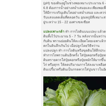
(pH) ของดินอยู่ในช่วงพอเหมาะประมาณ 6 
6.8 ต้องการน้ำอย่างสม่ำเสมอและเพียงพอเพื
ให้มีการเจริญเติบโตอย่างสม่ำเสมอ และควร
รับแสงแดดเต็มที่ตลอดวัน อุณหภูมิที่เหมาะ
ยู่ระหว่าง 15 - 22 องศาเซลเซียส
แปลงเพาะกล้า
ทำ การไถดินบนแปลง แล้วต
ดินทิ้งไว้ประมาณ 5 - 7 วัน หลังจากนั้นหว่าน
กับดิน พรวนย่อยดินให้ละเอียดโดยเฉพาะผิวหน้
ตกในดินลึกเกินไป เมื่อปลูกโดยวิธีหว่าน
แปลงปลูก ทำ การไถดินหรือขุดดินให้ลึกประ
ทำการไถพรวนดินอีกครั้ง ใส่ปุ๋ยคอกหรือปุ๋ยหม
ดินทรายควรใส่ปุ๋ยคอกหรือปุ๋ยหมักให้มากขึ้
ไก่ หรือสุกร ให้ลดปริมาณการใส่ลงมาเหลือตาร
ดินเปรี้ยวหรือดินเป็นกรดควรใส่ปูนขาวในอ