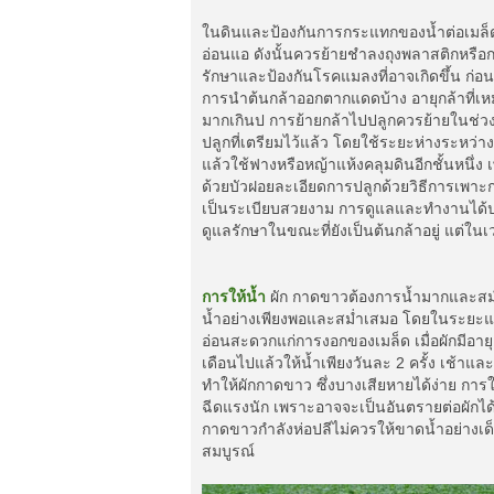
ในดินและป้องกันการกระแทกของน้ำต่อเมล็ดแล
อ่อนแอ ดังนั้นควรย้ายชำลงถุงพลาสติกหรือก
รักษาและป้องกันโรคแมลงที่อาจเกิดขึ้น ก
การนำต้นกล้าออกตากแดดบ้าง อายุกล้าที่เหม
มากเกินป การย้ายกล้าไปปลูกควรย้ายในช่วงบ
ปลูกที่เตรียมไว้แล้ว โดยใช้ระยะห่างระหว่
แล้วใช้ฟางหรือหญ้าแห้งคลุมดินอีกชั้นหนึ่ง เ
ด้วยบัวฝอยละเอียดการปลูกด้วยวิธีการเพาะกล้
เป็นระเบียบสวยงาม การดูแลและทำงานได้ปรา
ดูแลรักษาในขณะที่ยังเป็นต้นกล้าอยู่ แต่ใ
การให้น้ำ
ผัก กาดขาวต้องการน้ำมากและสม่ำ
น้ำอย่างเพียงพอและสม่ำเสมอ โดยในระยะแรกเม
อ่อนสะดวกแก่การงอกของเมล็ด เมื่อผักมีอายุเ
เดือนไปแล้วให้น้ำเพียงวันละ 2 ครั้ง เช้าแ
ทำให้ผักกาดขาว ซึ่งบางเสียหายได้ง่าย การให
ฉีดแรงนัก เพราะอาจจะเป็นอันตรายต่อผักได้ ก
กาดขาวกำลังห่อปลีไม่ควรให้ขาดน้ำอย่างเ
สมบูรณ์