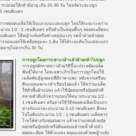
วรปล่อยให้กล้ามีอายุ เกิน 25-30 วัน โดยจัดระยะปลูก
0 เซนติเมตร
 การหยอดเมล็ดให้เป็นแถวบนแปลงปลูก โดยให้ระยะระหว่าง
มาณ 1/2 - 1 เซนติเมตร หรือทำเป็นหลุมตื้นๆ หยอดเมล็ดลง
ซนติเมตร ใช้หญ้าแห้งหรือฟางคลุมบางๆ รดน้ำด้วยบัวฝอย
 ทำการถอนแยกให้เหลือหลุมละ 1 ต้น ให้ได้ระยะต้นในแต่ละแถว
ยอายุไม่ควรเกิน 30 วัน
การปลูกโดยการเพาะกล้าแล้วย้ายกล้าไปปลูก
การปลูกผักกาดขาวด้วยวิธีนี้จะประหยัดเมล็ด
พันธุ์ได้มาก โดยเฉพาะถ้าเป็นการปลูกโดยใช้
เมล็ดพันธุ์ลูกผสมที่มีราคาแพง หลังจากเตรียม
ดินแปลงเพาะกล้าเรียบร้อยแล้ว ให้หว่านเมล็ด
ให้ทั่วพื้นผิวแปลง แล้วใช้ปุ๋ยคอกหรือปุ๋ยหมักที่
สลายตัวดีแล้วหว่านกลบให้หนาประมาณ 1/2 -
1 เซนติเมตร หรืออาจใช้วิธีหยอดเมล็ดเป็นแถว
ห่างกันแถวละประมาณ 5-10 เซนติเมตร ลึกลง
ไปในดินประมาณ 1/2 - 1 เซนติเมตร เมล็ดควร
โรยให้ห่างกันพอสมควร แล้วหว่านกลบด้วยปุ๋ย
คอกหรือปุ๋ยหมักหรือดินผสมแล้วรดน้ำด้วยบัว
ฝอยละเอียด ให้ทั่วแปลง คลุมแปลงด้วยหญ้าแห้ง