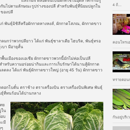
และกิมจิ ตลอดจนเป็นผักที่ใช้ในอุตสาหกรรมรู
4 ถ้...
งกันไปตามลักษณะรูปร่างของปลี สำหรับพันธุ์ที่นิยมปลูกใน
ะของปลี
แก่ พันธุ์มิชิลีหรือผักกาดหางหงส์, ผักกาดโสภณ, ผักกาดขาว
มกว่าพวกปลียาว ได้แก่ พันธุ์ซาลาเดีย ไฮบริด, พันธุ์ทรอ
คอนโทรเอเ
บา มีอายุสั้น
พื้นเมืองของเอเชีย ผักกาดขาวพวกนี้มักไม่ห่อเป็นปลี
ำหรับความอร่อยน่ากินและการเก็บรักษาได้นานสู้ผักกาด
ลดลง ได้แก่ พันธุ์ผักกาดขาวใหญ่ (อายุ 45 วัน) ผักกาดขาว
ทรายตอนกล
าดอกโบตั๋น ตราช้าง ตราเครื่องบิน ตราเครื่องบินพิเศษ พันธุ์
ันธุ์ที่ทนร้อนได้ปานกลาง
ทย
ู่ใน
กันอยู่บริเว
กือบ
ละมี
งๆ