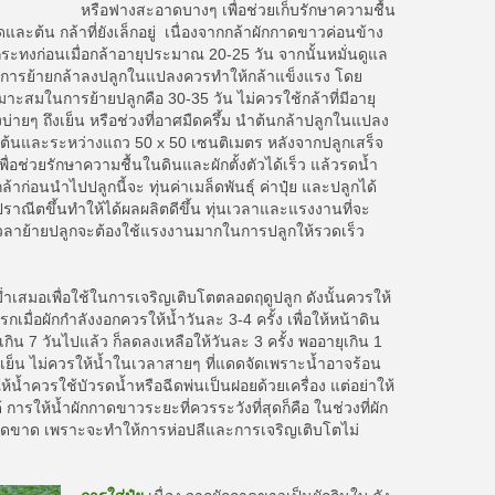
หรือฟางสะอาดบางๆ เพื่อช่วยเก็บรักษาความชื้น
ะต้น กล้าที่ยังเล็กอยู่ เนื่องจากกล้าผักกาดขาวค่อนข้าง
ระทงก่อนเมื่อกล้าอายุประมาณ 20-25 วัน จากนั้นหมั่นดูแล
่อนการย้ายกล้าลงปลูกในแปลงควรทำให้กล้าแข็งแรง โดย
าะสมในการย้ายปลูกคือ 30-35 วัน ไม่ควรใช้กล้าที่มีอายุ
่ายๆ ถึงเย็น หรือช่วงที่อาศมืดครึ้ม นำต้นกล้าปลูกในแปลง
างต้นและระหว่างแถว 50 x 50 เซนติเมตร หลังจากปลูกเสร็จ
พื่อช่วยรักษาความชื้นในดินและผักตั้งตัวได้เร็ว แล้วรดน้ำ
าก่อนนำไปปลูกนี้จะ ทุ่นค่าเมล็ดพันธุ์ ค่าปุ๋ย และปลูกได้
ณีตขึ้นทำให้ได้ผลผลิตดีขึ้น ทุ่นเวลาและแรงงานที่จะ
นเวลาย้ายปลูกจะต้องใช้แรงงานมากในการปลูกให้รวดเร็ว
เสมอเพื่อใช้ในการเจริญเติบโตตลอดฤดูปลูก ดังนั้นควรให้
ื่อผักกำลังงอกควรให้น้ำวันละ 3-4 ครั้ง เพื่อให้หน้าดิน
กิน 7 วันไปแล้ว ก็ลดลงเหลือให้วันละ 3 ครั้ง พออายุเกิน 1
ละเย็น ไม่ควรให้น้ำในเวลาสายๆ ที่แดดจัดเพราะน้ำอาจร้อน
้น้ำควรใช้บัวรดน้ำหรือฉีดพ่นเป็นฝอยด้วยเครื่อง แต่อย่าให้
ารให้น้ำผักกาดขาวระยะที่ควรระวังที่สุดก็คือ ในช่วงที่ผัก
ด็ดขาด เพราะจะทำให้การห่อปลีและการเจริญเติบโตไม่