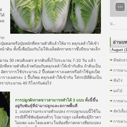
-
่อ
ได้
สมอ
ป...
าก
อ่านบ
ปุ๋ยคอกหรือปุ๋ยหมักที่สลายตัวดีแล้วให้มาก คลุกเคล้าให้เข้า
าดิน ทั้งนี้เพื่อป้องกันไม่ให้เมล็ดผักกาดขาวซึ่งมีขนาดเล็ก
พืชผักส
มาณ 30 เซนติเมตร ตากดินทิ้งไว้ประมาณ 7-10 วัน แล้ว
ักที่สลายตัวดีแล้วพร้อมกับคลุกเคล้าให้เข้ากับดิน ถ้าดินเป็น
การเพาะ
น อัตราการใช้ประมาณ 2 ปี๊บต่อตารางเมตรหรือถ้าใช้มูลเป็ด
างเมตรละ 1 ปี๊บก็พอ คลุกเคล้าให้เข้ากัน ใส่กรณีที่ดินเป็น
พืชไร่
ัตราประมาณ 40 กิโลกรัมต่อไร่
ผลไม้
การปลูกผักกาดขาวสามารถทำได้ 3 แบบ
ทั้งนี้ขึ้น
การเพาะเ
อยู่กับพันธุ์ที่นำมาปลูกและสภาพพื้นที่
สัตว์เลี้ย
1. แบบหว่านกระจายทั่วแปลง การปลูกแบบนี้ใช้ใน
กรณีที่ใช้พันธุ์ผสมทั่วๆ ไปมาปลูก เมล็ดพันธุ์มีราคา
การเพาะ
ไม่แพง และโดยเฉพาะในท้องที่ภาคกลางที่ยกแปลง