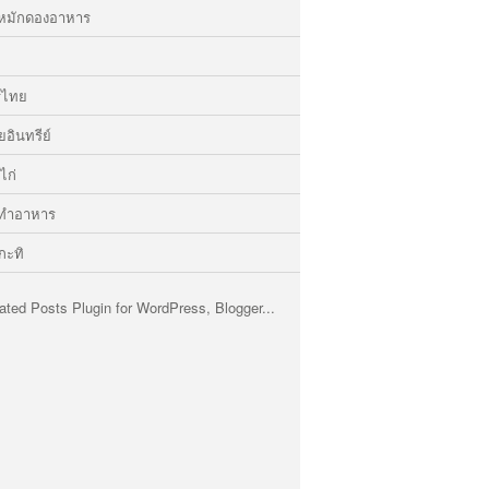
รหมักดองอาหาร
รไทย
ยอินทรีย์
ไก่
รทำอาหาร
กะทิ