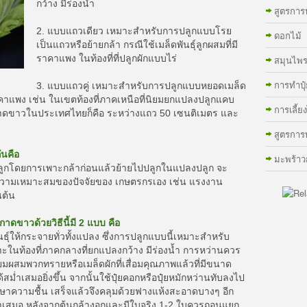
กว้าง มีร่องน้ำ
สูตรกา
2. แบบแถวเดียว เหมาะสำหรับการปลูกแบบโรย
ดอกไม้
เป็นแถวหรือย้ายกล้า กรณีใช้เมล็ดพันธุ์ลูกผสมที่มี
ราคาแพง ในท้องที่ที่ปลูกผักแบบไร่
สมุนไพ
การทําปุ๋
3. แบบแถวคู่ เหมาะสำหรับการปลูกแบบหยอดเมล็ด
ีราคาแพง เช่น ในเขตท้องที่ภาคเหนือที่นิยมยกแปลงปลูกแคบ
การเลี้ยง
กาดขาวในประเทศไทยก็คือ ระหว่างแถว 50 เซนติเมตร และ
สูตรกา
ันคือ
มะพร้าว
กโดยการเพาะกล้าก่อนแล้วย้ายไปปลูกในแปลงปลูก จะ
ละความเหมาะสมของปัจจัยของ เกษตรกรเอง เช่น แรงงาน
นต้น
ขาวด้วยวิธีนี้มี 2 แบบ คือ
์ให้กระจายทั่วทั้งแปลง ซึ่งการปลูกแบบนี้เหมาะสำหรับ
าะในท้องที่ภาคกลางที่ยกแปลงกว้าง มีร่องน้ำ การหว่านควร
ยมผสมพวกทรายหรือเมล็ดผักที่เสื่อมคุณภาพแล้วที่มีขนาด
้สม่ำเสมอยิ่งขึ้น จากนั้นใช้ปุ๋ยคอกหรือปุ๋ยหมักหว่านทับลงไป
กษาความชื้น เสร็จแล้วจึงคลุมด้วยฟางแห้งสะอาดบางๆ อีก
งสม่ำเสมอ หลังจากต้นกล้างอกและมีใบจริง 1-2 ใบควรถอนแยก