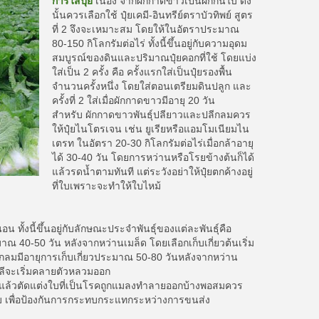
การใส่ปุ๋ย
เนื่อง จากผักกาดขาวเป็นผักกินใบ ดัง
นั้นควรเลือกใช้ ปุ๋ยเคมี-อินทรีย์ตราบัวทิพย์ สูตร
ที่ 2 จึงจะเหมาะสม โดยให้ในอัตราประมาณ
80-150 กิโลกรัมต่อไร่ ทั้งนี้ขึ้นอยู่กับความอุดม
สมบูรณ์ของดินและปริมาณปุ๋ยคอกที่ใช้ โดยแบ่ง
ใส่เป็น 2 ครั้ง คือ ครั้งแรกใส่เป็นปุ๋ยรองพื้น
จำนวนครั้งหนึ่ง โดยใส่ตอนเตรียมดินปลูก และ
ครั้งที่ 2 ใส่เมื่อผักกาดขาวมีอายุ 20 วัน
สำหรับ ผักกาดขาวพันธุ์ปลียาวและปลีกลมควร
ให้ปุ๋ยไนโตรเจน เช่น ยูเรียหรือแอมโมเนียมไน
เตรท ในอัตรา 20-30 กิโลกรัมต่อไร่เมื่อกล้าอายุ
ได้ 30-40 วัน โดยการหว่านหรือโรยข้างต้นก็ได้
แล้วรดน้ำตามทันที แต่ระวังอย่าให้ปุ๋ยตกค้างอยู่
ที่ใบเพราะจะทำให้ใบไหม้
 ทั้งนี้ขึ้นอยู่กับลักษณะประจำพันธุ์ของแต่ละพันธุ์คือ
ะมาณ 40-50 วัน หลังจากหว่านเมล็ด โดยเลือกเก็บเกี่ยวต้นเริ่ม
ลีกลมมีอายุการเก็บเกี่ยวประมาณ 50-80 วันหลังจากหว่าน
่ปลีจะเริ่มคลายตัวหลวมออก
ต้น แล้วตัดแต่งใบที่เป็นโรคถูกแมลงทำลายออกบ้างพอสมควร
ใบ เพื่อป้องกันการกระทบกระแทกระหว่างการขนส่ง